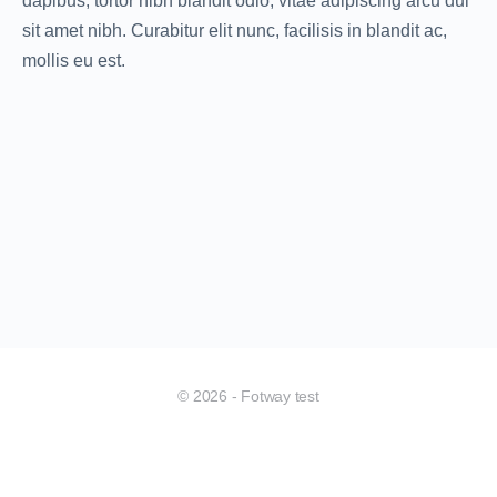
dapibus, tortor nibh blandit odio, vitae adipiscing arcu dui
sit amet nibh. Curabitur elit nunc, facilisis in blandit ac,
mollis eu est.
© 2026 - Fotway test