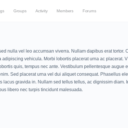
ogs
Groups
Activity
Members
Forums
c sed nulla vel leo accumsan viverra. Nullam dapibus erat tortor
dipiscing vehicula. Morbi lobortis placerat urna ac placerat. Viv
obortis quis, tempus nec ante. Vestibulum pellentesque augue ege
enim. Sed placerat urna vel dui aliquet consequat. Phasellus ele
is lacus gravida in. Nullam sed tellus tellus, ac dignissim diam. 
us libero nec turpis tincidunt malesuada.